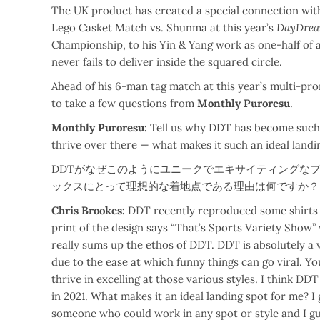
The UK product has created a special connection with
Lego Casket Match vs. Shunma at this year’s
DayDrea
Championship, to his Yin & Yang work as one-half of a
never fails to deliver inside the squared circle.
Ahead of his 6-man tag match at this year’s multi-pr
to take a few questions from
Monthly Puroresu
.
Monthly Puroresu:
Tell us why DDT has become such 
thrive over there — what makes it such an ideal landi
DDTがなぜこのようにユニークでエキサイティングな
ックスにとって理想的な着地点である理由は何ですか？
Chris Brookes:
DDT recently reproduced some shirts t
print of the design says “That’s Sports Variety Show” 
really sums up the ethos of DDT. DDT is absolutely a
due to the ease at which funny things can go viral. You
thrive in excelling at those various styles. I think D
in 2021. What makes it an ideal landing spot for me? I 
someone who could work in any spot or style and I gu