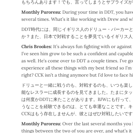
もちろんあります！でも、言ってしまうとサプライズが
Monthly Puroresu:
During your time in DDT, you have
several times. What’s it like working with Drew and 
DDT時代には、同じイギリス人のドリュー・パーカー
か？また、日本で対戦することを夢見ているイギリス人
Chris Brookes:
It’s always fun fighting with or again
I’ve seen him grow to be such a confident and capable
as well. He’s come over to DDT a couple times. I’ve go
experience all these things with my best friend so I’m v
right? CCK isn’t a thing anymore but I’d love to face 
ドリューと一緒に戦うのも、対戦するのも、いつも楽し
能なレスラーに成長するのを見てきました。たまにタッ
は何度かDDTに来たことがあります。BJWにも行っ
うなことを経験できるのは、とても幸運なことです。キ
CCKはもう存在しませんが、彼とはぜひ対戦したいで
Monthly Puroresu:
Over the last several months you h
things between the two of you are over, and what’s it l