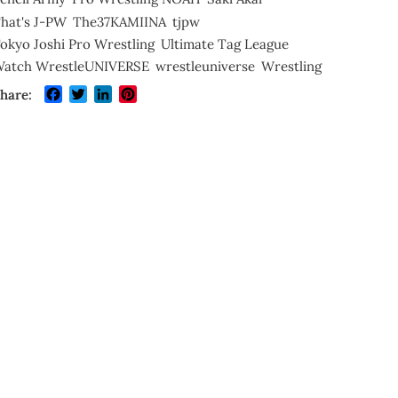
hat's J-PW
The37KAMIINA
tjpw
okyo Joshi Pro Wrestling
Ultimate Tag League
atch WrestleUNIVERSE
wrestleuniverse
Wrestling
Facebook
Twitter
LinkedIn
Pinterest
hare: