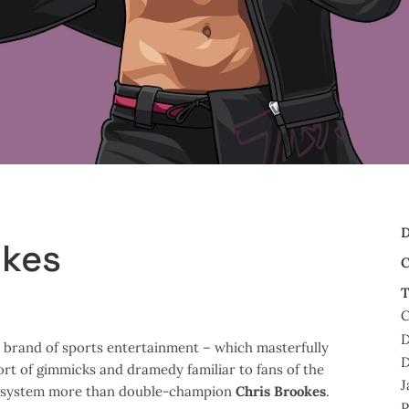
D
okes
C
T
D
brand of sports entertainment – which masterfully
D
ort of gimmicks and dramedy familiar to fans of the
J
ts system more than double-champion
Chris Brookes
.
P