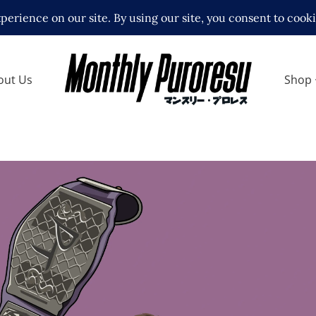
out Us
Shop